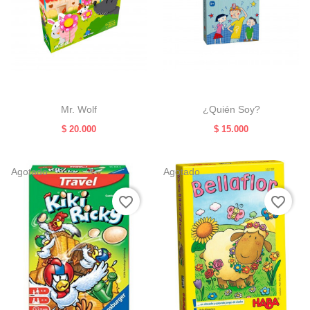
Mr. Wolf
¿Quién Soy?
Precio
Precio
$ 20.000
$ 15.000
Agotado
Agotado
favorite_border
favorite_border