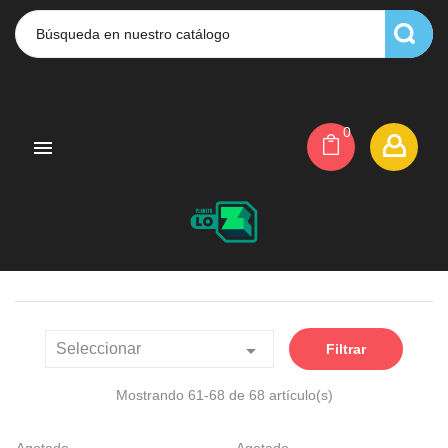
0


Seleccionar
Filtrar
Mostrando 61-68 de 68 artículo(s)