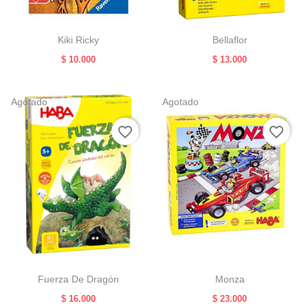
Kiki Ricky
Bellaflor
Precio
Precio
$ 10.000
$ 13.000
Agotado
Agotado
favorite_border
favorite_border
Fuerza De Dragón
Monza
Precio
Precio
$ 16.000
$ 23.000