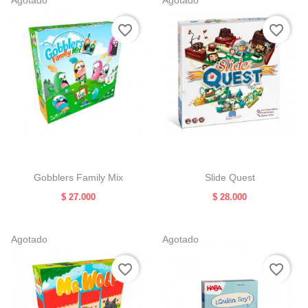
Agotado
Agotado
favorite_border
favorite_border
Gobblers Family Mix
Slide Quest
Precio
Precio
$ 27.000
$ 28.000
Agotado
Agotado
favorite_border
favorite_border