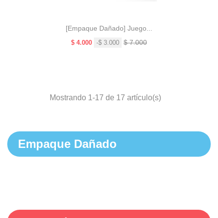
[Empaque Dañado] Juego...
Precio
Precio
$ 7.000
$ 4.000
-$ 3.000
base
Mostrando 1-17 de 17 artículo(s)
Empaque Dañado