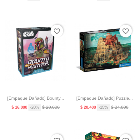
base
base
a!
favorite_border
favorite_border
[Empaque Dañado] Bounty...
[Empaque Dañado] Puzzle...
Precio
Precio
Precio
Precio
$ 20.000
$ 24.000
$ 16.000
-20%
$ 20.400
-15%
base
base
¡En
oferta!