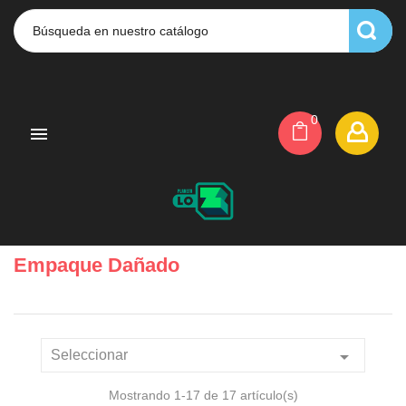
0

Empaque Dañado

Seleccionar
Mostrando 1-17 de 17 artículo(s)