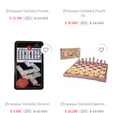
[Empaque Dañado] Puzzle...
[Empaque Dañado] Puzzle
48...
Precio
Precio
$ 19.000
$ 13.300
-30%
base
Precio
Precio
$ 18.000
$ 10.800
-40%
base
a!
favorite_border
favorite_border
[Empaque Dañado] Dominó...
[Empaque Dañado] Ajedrez...
Precio
Precio
Precio
Precio
$ 10.000
$ 18.000
$ 9.000
-10%
$ 16.200
-10%