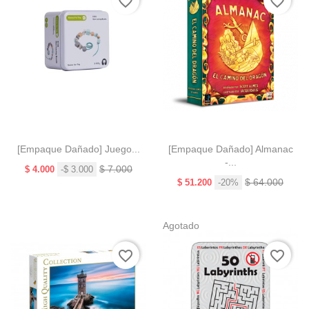
favorite_border
favorite_border
[Empaque Dañado] Juego...
[Empaque Dañado] Almanac
-...
Precio
Precio
$ 7.000
$ 4.000
-$ 3.000
base
Precio
Precio
$ 64.000
$ 51.200
-20%
base
Agotado
favorite_border
favorite_border