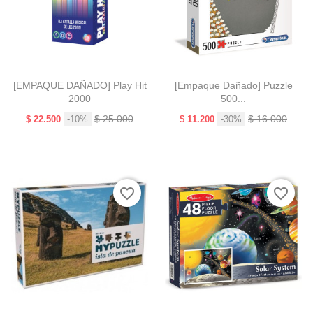
[EMPAQUE DAÑADO] Play Hit
[Empaque Dañado] Puzzle
2000
500...
Precio
Precio
Precio
Precio
$ 25.000
$ 16.000
$ 22.500
-10%
$ 11.200
-30%
base
base
¡En
a!
oferta!
favorite_border
favorite_border