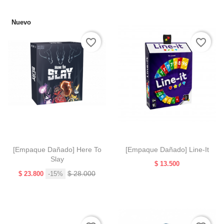
Nuevo
favorite_border
favorite_border
[Empaque Dañado] Here To
[Empaque Dañado] Line-It
Slay
Precio
$ 13.500
Precio
Precio
$ 28.000
$ 23.800
-15%
base