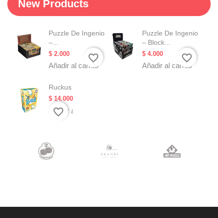
New Products
Puzzle De Ingenio
Puzzle De Ingenio
–...
– Block...
Precio
Precio
$ 2.000
$ 4.000
favorite_border
favorite_border
Añadir al carrito
Añadir al carrito
Ruckus
Precio
$ 14.000
favorite_border
Añadir al carrito