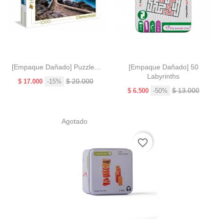
[Empaque Dañado] Puzzle...
[Empaque Dañado] 50
Labyrinths
Precio
Precio
$ 20.000
$ 17.000
-15%
base
Precio
Precio
$ 13.000
$ 6.500
-50%
base
Agotado
favorite_border