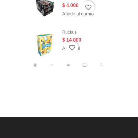
Precio
$ 4.000
favorite_border
Añadir al carrito
Ruckus
Precio
$ 14.000
favorite_border
Añadir al carrito