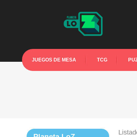
JUEGOS DE MESA
TCG
PU
Listad
Planeta LoZ