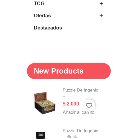
TCG

Ofertas

Destacados
New Products
Puzzle De Ingenio
–...
Precio
$ 2.000
favorite_border
Añadir al carrito
Puzzle De Ingenio
– Block...