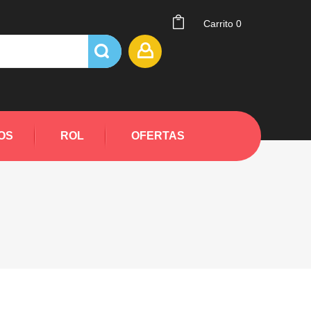
Carrito
0
OS
ROL
OFERTAS