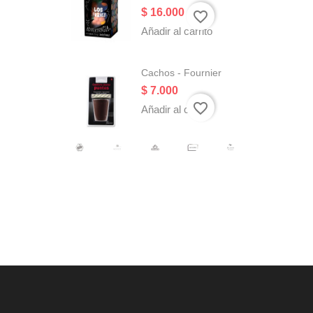
Precio
$ 16.000
favorite_border
Añadir al carrito
Cachos - Fournier
Precio
$ 7.000
favorite_border
Añadir al carrito