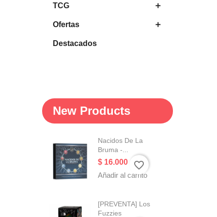
TCG

Ofertas

Destacados
New Products
Nacidos De La
Bruma -...
Precio
$ 16.000
favorite_border
Añadir al carrito
[PREVENTA] Los
Fuzzies