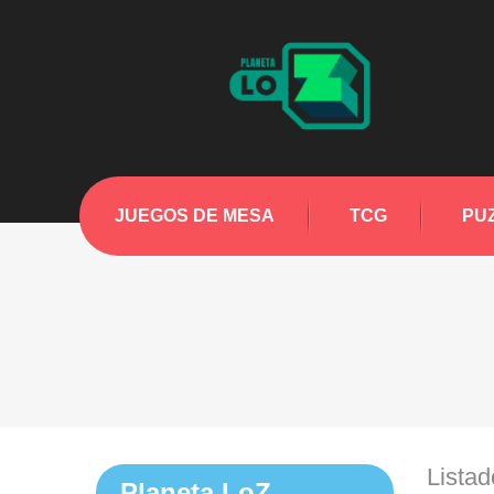
JUEGOS DE MESA
TCG
PU
Lista
Planeta LoZ