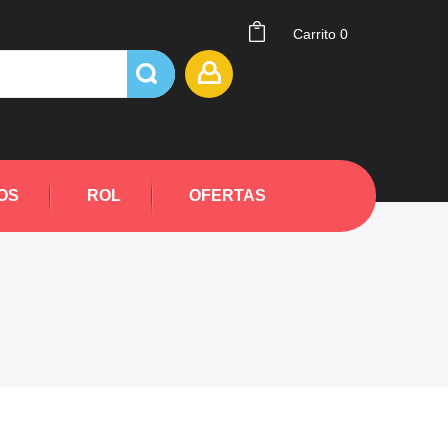
Carrito
0
OS
ROL
OFERTAS