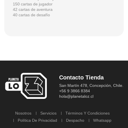
150 cartas de jugador
42 cartas de aventura
40 cartas de desafío
Contacto Tienda
San Martín 478, Concepción, Chile.
+56 9 3866 8384
hola@planetaloz.cl
Nosotros
Servicios
Términos Y Condiciones
Política De Privacidad
Despacho
Whatsapp