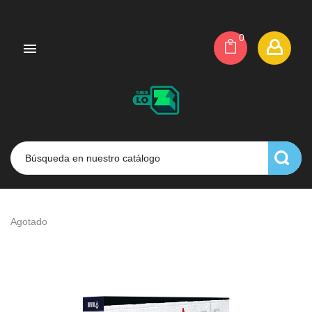
0

Agotado