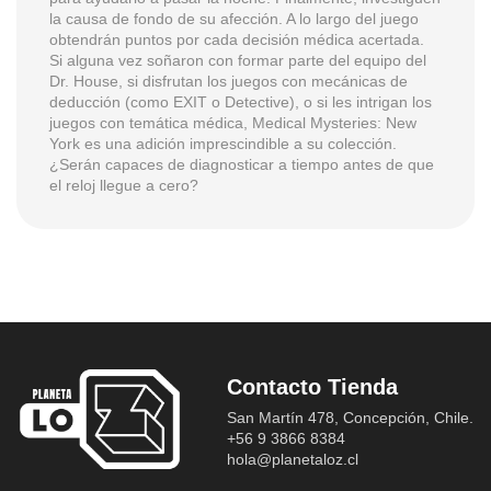
la causa de fondo de su afección. A lo largo del juego
obtendrán puntos por cada decisión médica acertada.
Si alguna vez soñaron con formar parte del equipo del
Dr. House, si disfrutan los juegos con mecánicas de
deducción (como EXIT o Detective), o si les intrigan los
juegos con temática médica, Medical Mysteries: New
York es una adición imprescindible a su colección.
¿Serán capaces de diagnosticar a tiempo antes de que
el reloj llegue a cero?
Contacto Tienda
San Martín 478, Concepción, Chile.
+56 9 3866 8384
hola@planetaloz.cl