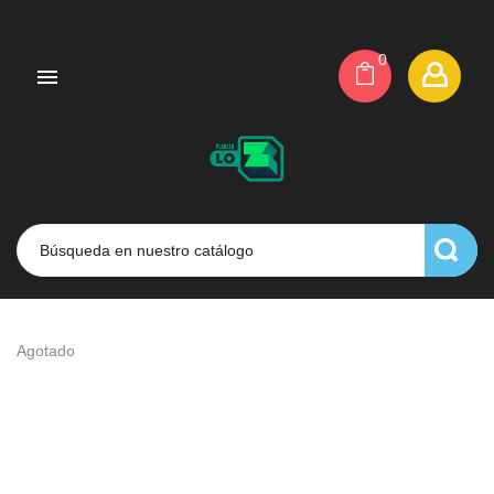
0

Agotado