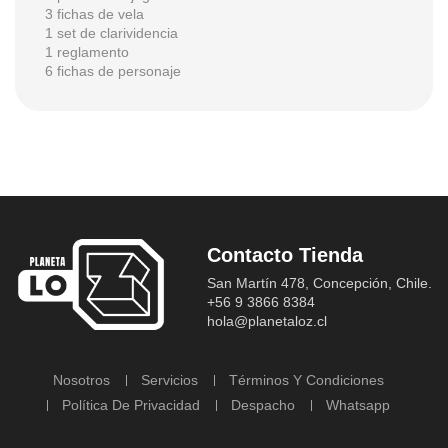
3 fichas de vela
1 set de clarividencia
1 reglamento
6 fichas de personaje
Contacto Tienda
San Martín 478, Concepción, Chile.
+56 9 3866 8384
hola@planetaloz.cl
Nosotros
Servicios
Términos Y Condiciones
Política De Privacidad
Despacho
Whatsapp