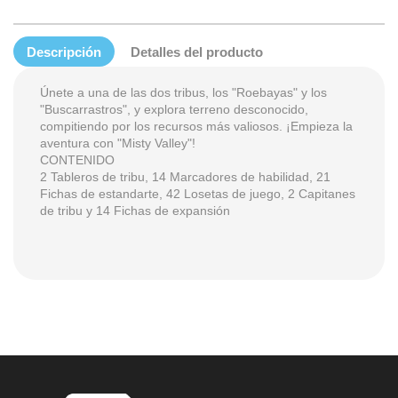
Descripción
Detalles del producto
Únete a una de las dos tribus, los "Roebayas" y los
"Buscarrastros", y explora terreno desconocido,
compitiendo por los recursos más valiosos. ¡Empieza la
aventura con "Misty Valley"!
CONTENIDO
2 Tableros de tribu, 14 Marcadores de habilidad, 21
Fichas de estandarte, 42 Losetas de juego, 2 Capitanes
de tribu y 14 Fichas de expansión