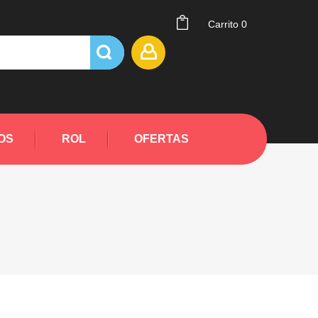
Carrito
0
OS
ROL
OFERTAS