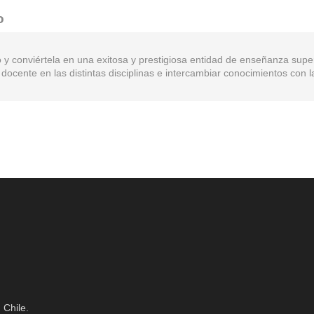
o
y conviértela en una exitosa y prestigiosa entidad de enseñanza superi
docente en las distintas disciplinas e intercambiar conocimientos con 
 Chile.