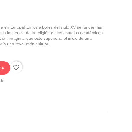
 en Europa! En los albores del siglo XV se fundan las
 la influencia de la religión en los estudios académicos.
ían imaginar que esto supondría el inicio de una
ía una revolución cultural.
favorite_border
ito
ck