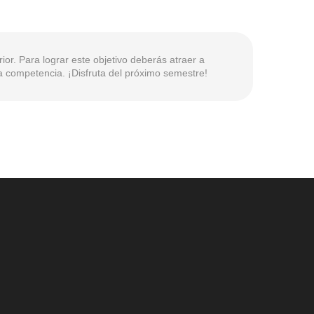
or. Para lograr este objetivo deberás atraer a
la competencia. ¡Disfruta del próximo semestre!