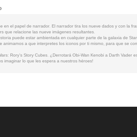
o
e en el papel de narrador. El narrador tira los nueve dados y con la 
ars que relacione las nueve imágenes resultantes.
storia puede estar ambientada en cualquier parte de la galaxia de Sta
e animamos a que interpretes los iconos por ti mismo, para que se conv
r Wars: Rory’s Story Cubes. ¿Derrotará Obi-Wan Kenobi a Darth Vader e
des imaginar lo que les espera a nuestros héroes!