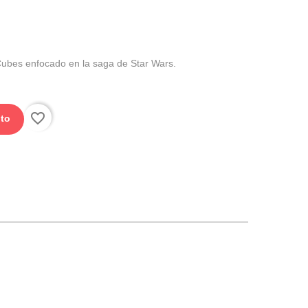
Cubes enfocado en la saga de Star Wars.
favorite_border
ito