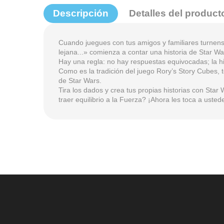
Descripción
Detalles del product
Cuando juegues con tus amigos y familiares turnens
lejana...» comienza a contar una historia de Star W
Hay una regla: no hay respuestas equivocadas; la hi
Como es la tradición del juego Rory’s Story Cubes, t
de Star Wars.
Tira los dados y crea tus propias historias con Sta
traer equilibrio a la Fuerza? ¡Ahora les toca a uste