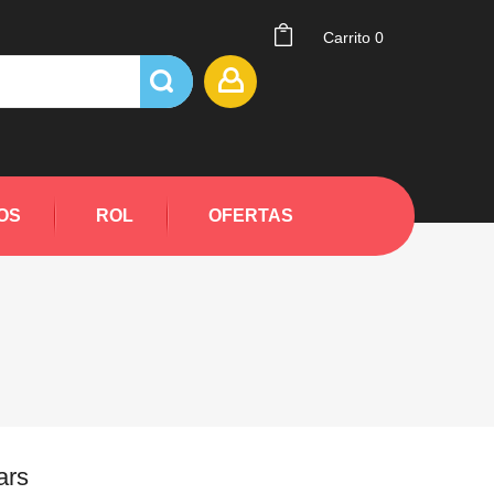
Carrito
0
OS
ROL
OFERTAS
ars