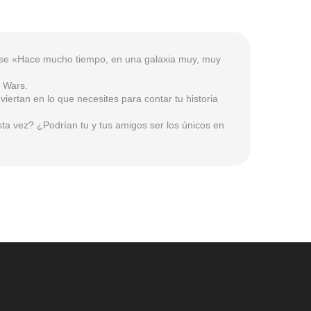
frase «Hace mucho tiempo, en una galaxia muy, muy
r Wars.
iertan en lo que necesites para contar tu historia
sta vez? ¿Podrían tu y tus amigos ser los únicos en